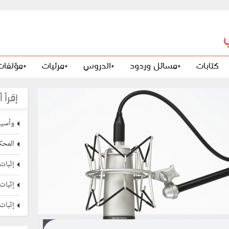
كتابات
+مسائل وردود
+الدروس
+مرئيات
+مؤلفات
إقرأ أ
وأسير
المحكم
إثبات 
إثبات 
إثبات 