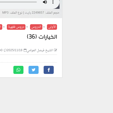
حجم الملف: 2249657 بايت | نوع الملف: MP3
الأولى
»
الدروس
»
دروس فقهية
»
ا
الخيارات (36)
الشيخ فيصل العوامي
2025/11/18
0