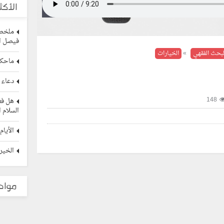
الأكث
ملخص 
فيصل ال
لبحث الفقهي
»
الخيارات
ماحكم
دعاء 
148
هل فع
السلام ا
الأيام
الخيرة
مواد