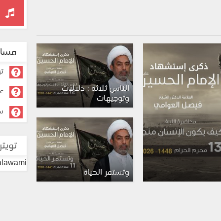
مسائ
تر
الناس ثلاثة : دلالات
عل
وتوجيهات
سؤ
تويتر
lalawami
وتستمر الحياة