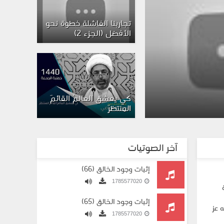
تجاربنا الفاشلة خطوة نحو
الأفضل (الجزء 2)
كي يعشق العالمُ القائمَ
المنتظرَ
آخر الصوتيات
إثبات وجود الخالق (66)
1785577020
إثبات وجود الخالق (65)
 عز
1785577020