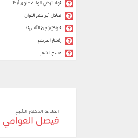
(ولا ترضي الولاة عنهم أبدًا)
تعادل أجر ختم القرآن
((وَكَثِيرٌ مِنَ النَّاسِ))
إفطار المرضع
مسح الشعر
العلامة الدكتور الشيخ
فيصل العوامي