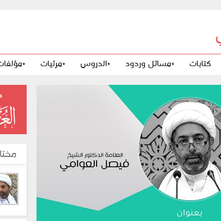
كتابات
+مسائل وردود
+الدروس
+مرئيات
+مؤلفات
مختا
طاء