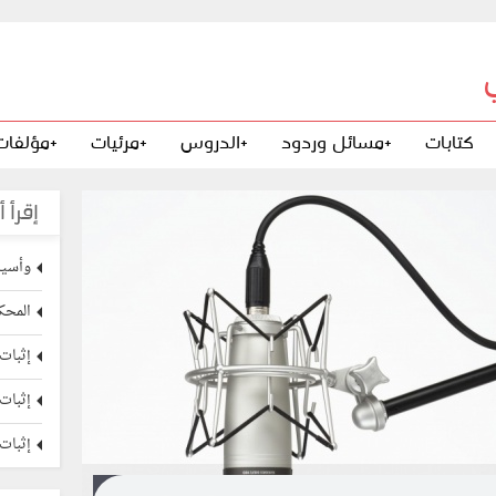
كتابات
+مسائل وردود
+الدروس
+مرئيات
+مؤلفات
إقرأ أ
وأسير
المحكم
إثبات 
إثبات 
إثبات 