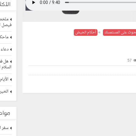
الأكث
ملخص 
فيصل ال
حوث على المستمسك
»
أحكام الحيض
ماحكم
دعاء 
57
هل فع
السلام ا
الأيام
الخيرة
مواد
سفر الص