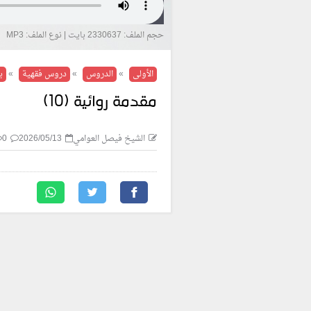
حجم الملف: 2330637 بايت | نوع الملف: MP3
الأولى
»
الدروس
»
دروس فقهية
»
ب
مقدمة روائية (10)
الشيخ فيصل العوامي
2026/05/13
0